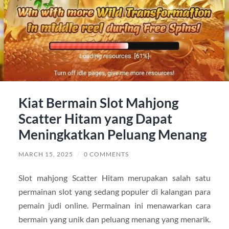
Kiat Bermain Slot Mahjong
Scatter Hitam yang Dapat
Meningkatkan Peluang Menang
MARCH 15, 2025
/
0 COMMENTS
Slot mahjong Scatter Hitam merupakan salah satu
permainan slot yang sedang populer di kalangan para
pemain judi online. Permainan ini menawarkan cara
bermain yang unik dan peluang menang yang menarik.