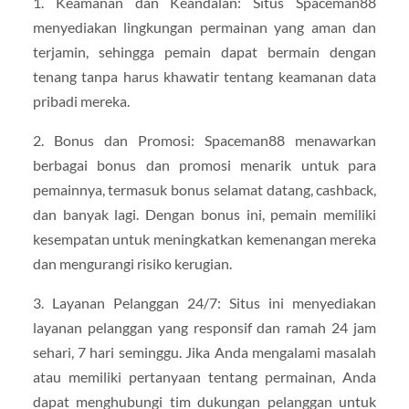
1. Keamanan dan Keandalan: Situs Spaceman88
menyediakan lingkungan permainan yang aman dan
terjamin, sehingga pemain dapat bermain dengan
tenang tanpa harus khawatir tentang keamanan data
pribadi mereka.
2. Bonus dan Promosi: Spaceman88 menawarkan
berbagai bonus dan promosi menarik untuk para
pemainnya, termasuk bonus selamat datang, cashback,
dan banyak lagi. Dengan bonus ini, pemain memiliki
kesempatan untuk meningkatkan kemenangan mereka
dan mengurangi risiko kerugian.
3. Layanan Pelanggan 24/7: Situs ini menyediakan
layanan pelanggan yang responsif dan ramah 24 jam
sehari, 7 hari seminggu. Jika Anda mengalami masalah
atau memiliki pertanyaan tentang permainan, Anda
dapat menghubungi tim dukungan pelanggan untuk