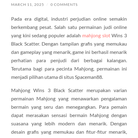
MARCH 11, 2025
/
0 COMMENTS
Pada era digital, industri perjudian online semakin
berkembang pesat. Salah satu permainan judi online
yang kini sedang populer adalah
mahjong slot
Wins 3
Black Scatter. Dengan tampilan grafis yang memukau
dan gameplay yang menarik, game ini berhasil menarik
perhatian para penjudi dari berbagai kalangan.
Terutama bagi para pecinta Mahjong, permainan ini
menjadi pilihan utama di situs Spaceman88.
Mahjong Wins 3 Black Scatter merupakan varian
permainan Mahjong yang menawarkan pengalaman
bermain yang seru dan menegangkan. Para pemain
dapat merasakan sensasi bermain Mahjong dengan
suasana yang lebih modern dan menarik. Dengan
desain grafis yang memukau dan fitur-fitur menarik,