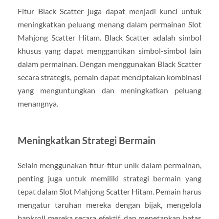
Fitur Black Scatter juga dapat menjadi kunci untuk
meningkatkan peluang menang dalam permainan Slot
Mahjong Scatter Hitam. Black Scatter adalah simbol
khusus yang dapat menggantikan simbol-simbol lain
dalam permainan. Dengan menggunakan Black Scatter
secara strategis, pemain dapat menciptakan kombinasi
yang menguntungkan dan meningkatkan peluang
menangnya.
Meningkatkan Strategi Bermain
Selain menggunakan fitur-fitur unik dalam permainan,
penting juga untuk memiliki strategi bermain yang
tepat dalam Slot Mahjong Scatter Hitam. Pemain harus
mengatur taruhan mereka dengan bijak, mengelola
bankroll mereka secara efektif, dan menetapkan batas