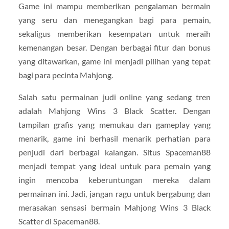
Game ini mampu memberikan pengalaman bermain
yang seru dan menegangkan bagi para pemain,
sekaligus memberikan kesempatan untuk meraih
kemenangan besar. Dengan berbagai fitur dan bonus
yang ditawarkan, game ini menjadi pilihan yang tepat
bagi para pecinta Mahjong.
Salah satu permainan judi online yang sedang tren
adalah Mahjong Wins 3 Black Scatter. Dengan
tampilan grafis yang memukau dan gameplay yang
menarik, game ini berhasil menarik perhatian para
penjudi dari berbagai kalangan. Situs Spaceman88
menjadi tempat yang ideal untuk para pemain yang
ingin mencoba keberuntungan mereka dalam
permainan ini. Jadi, jangan ragu untuk bergabung dan
merasakan sensasi bermain Mahjong Wins 3 Black
Scatter di Spaceman88.