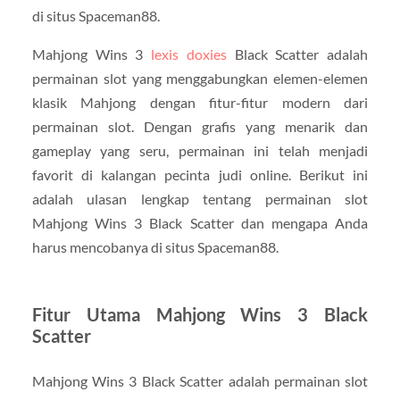
di situs Spaceman88.
Mahjong Wins 3
lexis doxies
Black Scatter adalah
permainan slot yang menggabungkan elemen-elemen
klasik Mahjong dengan fitur-fitur modern dari
permainan slot. Dengan grafis yang menarik dan
gameplay yang seru, permainan ini telah menjadi
favorit di kalangan pecinta judi online. Berikut ini
adalah ulasan lengkap tentang permainan slot
Mahjong Wins 3 Black Scatter dan mengapa Anda
harus mencobanya di situs Spaceman88.
Fitur Utama Mahjong Wins 3 Black
Scatter
Mahjong Wins 3 Black Scatter adalah permainan slot