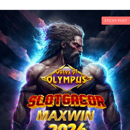
STICKY POST