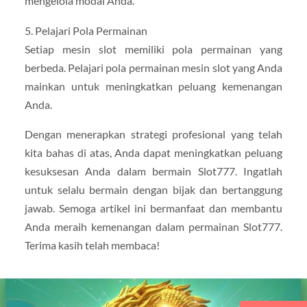
mengelola modal Anda.
5. Pelajari Pola Permainan
Setiap mesin slot memiliki pola permainan yang
berbeda. Pelajari pola permainan mesin slot yang Anda
mainkan untuk meningkatkan peluang kemenangan
Anda.
Dengan menerapkan strategi profesional yang telah
kita bahas di atas, Anda dapat meningkatkan peluang
kesuksesan Anda dalam bermain Slot777. Ingatlah
untuk selalu bermain dengan bijak dan bertanggung
jawab. Semoga artikel ini bermanfaat dan membantu
Anda meraih kemenangan dalam permainan Slot777.
Terima kasih telah membaca!