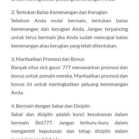
2. Tentukan Batas Kemenangan dan Kerugian
Sebelum Anda mulai bermain, tentukan batas
kemenangan dan kerugian Anda. Jangan terpancing
untuk terus bermain jika Anda sudah mencapai batas
kemenangan atau kerugian yang telah ditentukan.
3. Manfaatkan Promosi dan Bonus
Banyak situs slot gacor 777 menawarkan promosi dan
bonus untuk pemain mereka. Manfaatkan promosi dan
bonus ini untuk meningkatkan peluang kemenangan
Anda.
4. Bermain dengan Sabar dan Disiplin
Sabar dan disiplin adalah kunci kesuksesan dalam
bermain Slot777. Jangan terburu-buru dalam
mengambil keputusan dan tetap disiplin dalam