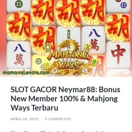
SLOT GACOR Neymar88: Bonus
New Member 100% & Mahjong
Ways Terbaru
APRIL 26, 2025
/
0 COMMENTS