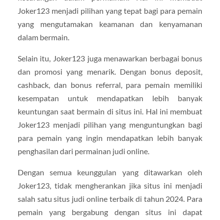
Joker123 menjadi pilihan yang tepat bagi para pemain
yang mengutamakan keamanan dan kenyamanan
dalam bermain.
Selain itu, Joker123 juga menawarkan berbagai bonus
dan promosi yang menarik. Dengan bonus deposit,
cashback, dan bonus referral, para pemain memiliki
kesempatan untuk mendapatkan lebih banyak
keuntungan saat bermain di situs ini. Hal ini membuat
Joker123 menjadi pilihan yang menguntungkan bagi
para pemain yang ingin mendapatkan lebih banyak
penghasilan dari permainan judi online.
Dengan semua keunggulan yang ditawarkan oleh
Joker123, tidak mengherankan jika situs ini menjadi
salah satu situs judi online terbaik di tahun 2024. Para
pemain yang bergabung dengan situs ini dapat