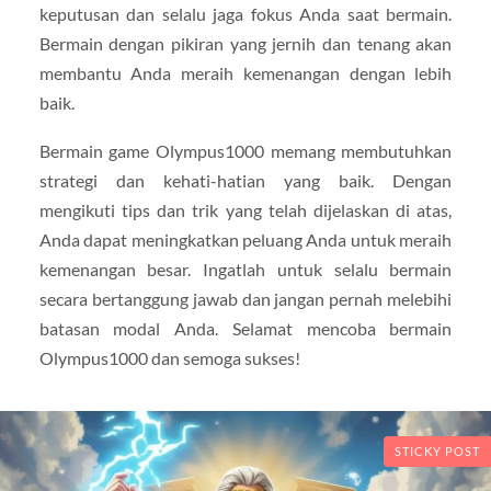
keputusan dan selalu jaga fokus Anda saat bermain.
Bermain dengan pikiran yang jernih dan tenang akan
membantu Anda meraih kemenangan dengan lebih
baik.
Bermain game Olympus1000 memang membutuhkan
strategi dan kehati-hatian yang baik. Dengan
mengikuti tips dan trik yang telah dijelaskan di atas,
Anda dapat meningkatkan peluang Anda untuk meraih
kemenangan besar. Ingatlah untuk selalu bermain
secara bertanggung jawab dan jangan pernah melebihi
batasan modal Anda. Selamat mencoba bermain
Olympus1000 dan semoga sukses!
STICKY POST