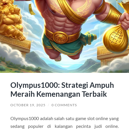
Olympus1000: Strategi Ampuh
Meraih Kemenangan Terbaik
OCTOBER 19, 2025
/
0 COMMENTS
Olympus1000 adalah salah satu game slot online yang
sedang populer di kalangan pecinta judi online.