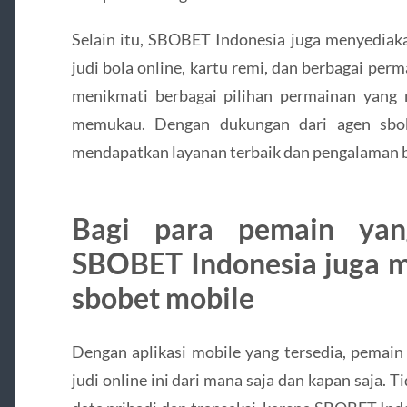
Selain itu, SBOBET Indonesia juga menyediakan
judi bola online, kartu remi, dan berbagai per
menikmati berbagai pilihan permainan yang m
memukau. Dengan dukungan dari agen sbob
mendapatkan layanan terbaik dan pengalaman b
Bagi para pemain yang
SBOBET Indonesia juga 
sbobet mobile
Dengan aplikasi mobile yang tersedia, pemai
judi online ini dari mana saja dan kapan saja.