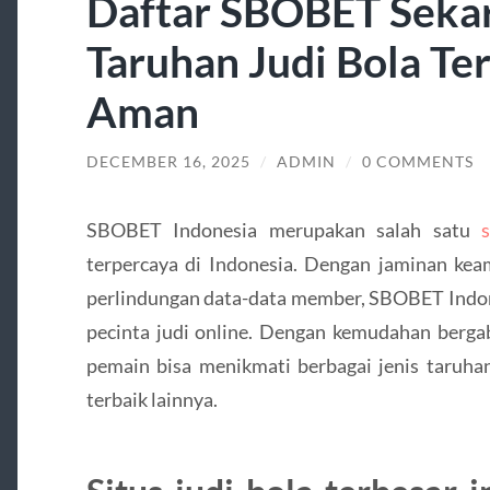
Daftar SBOBET Sekar
Taruhan Judi Bola Te
Aman
DECEMBER 16, 2025
/
ADMIN
/
0 COMMENTS
SBOBET Indonesia merupakan salah satu
terpercaya di Indonesia. Dengan jaminan ke
perlindungan data-data member, SBOBET Indone
pecinta judi online. Dengan kemudahan berg
pemain bisa menikmati berbagai jenis taruha
terbaik lainnya.