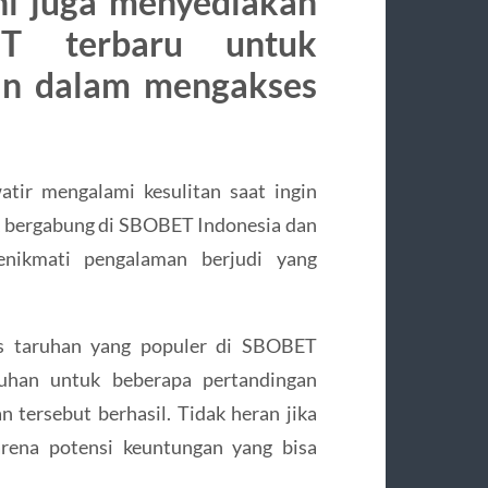
ini juga menyediakan
ET terbaru untuk
n dalam mengakses
atir mengalami kesulitan saat ingin
tuk bergabung di SBOBET Indonesia dan
nikmati pengalaman berjudi yang
is taruhan yang populer di SBOBET
uhan untuk beberapa pertandingan
 tersebut berhasil. Tidak heran jika
arena potensi keuntungan yang bisa