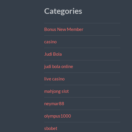
Categories
Bonus New Member
casino
Judi Bola
judi bola online
live casino
mahjong slot
neymar88
olympus1000
sbobet