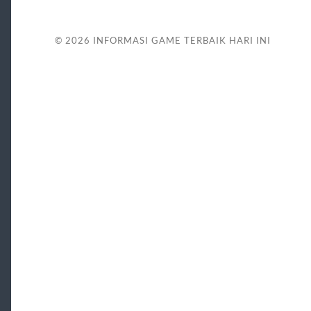
© 2026
INFORMASI GAME TERBAIK HARI INI