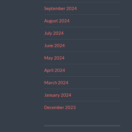
September 2024
August 2024
July 2024
June 2024
May 2024
April 2024
March 2024
January 2024
December 2023