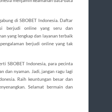
donesia menjamin keamanan data-data
rgabung di SBOBET Indonesia. Daftar
si berjudi online yang seru dan
an yang lengkap dan layanan terbaik
pengalaman berjudi online yang tak
erti SBOBET Indonesia, para pecinta
n dan nyaman. Jadi, jangan ragu lagi
onesia. Raih keuntungan besar dan
enyenangkan. Selamat bermain dan