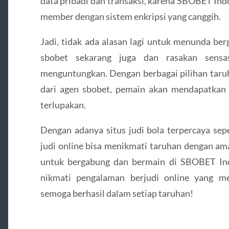
data pribadi dan transaksi, karena SBOBET In
member dengan sistem enkripsi yang canggih.
Jadi, tidak ada alasan lagi untuk menunda be
sbobet sekarang juga dan rasakan sensa
menguntungkan. Dengan berbagai pilihan taruh
dari agen sbobet, pemain akan mendapatkan 
terlupakan.
Dengan adanya situs judi bola terpercaya sep
judi online bisa menikmati taruhan dengan ama
untuk bergabung dan bermain di SBOBET Ind
nikmati pengalaman berjudi online yang m
semoga berhasil dalam setiap taruhan!