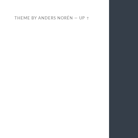
THEME BY
ANDERS NORÉN
—
UP ↑