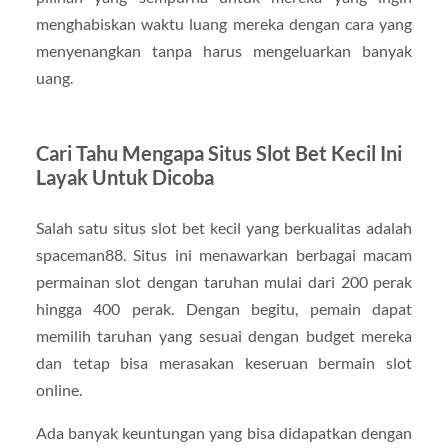
menghabiskan waktu luang mereka dengan cara yang
menyenangkan tanpa harus mengeluarkan banyak
uang.
Cari Tahu Mengapa Situs Slot Bet Kecil Ini
Layak Untuk Dicoba
Salah satu situs slot bet kecil yang berkualitas adalah
spaceman88. Situs ini menawarkan berbagai macam
permainan slot dengan taruhan mulai dari 200 perak
hingga 400 perak. Dengan begitu, pemain dapat
memilih taruhan yang sesuai dengan budget mereka
dan tetap bisa merasakan keseruan bermain slot
online.
Ada banyak keuntungan yang bisa didapatkan dengan