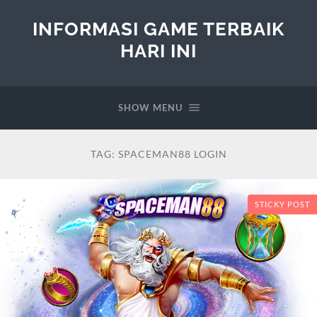
INFORMASI GAME TERBAIK
HARI INI
SHOW MENU
TAG:
SPACEMAN88 LOGIN
STICKY POST