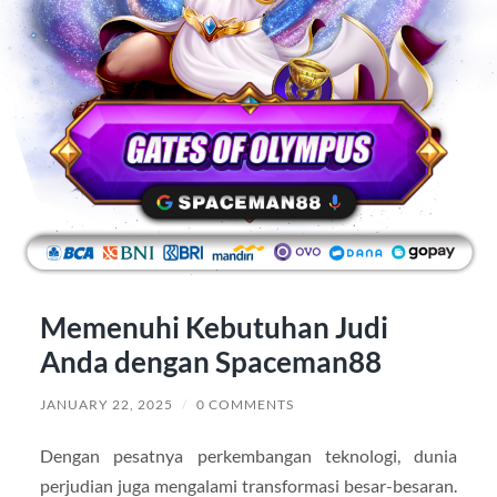
Memenuhi Kebutuhan Judi
Anda dengan Spaceman88
JANUARY 22, 2025
/
0 COMMENTS
Dengan pesatnya perkembangan teknologi, dunia
perjudian juga mengalami transformasi besar-besaran.