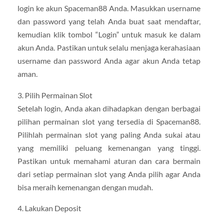
login ke akun Spaceman88 Anda. Masukkan username
dan password yang telah Anda buat saat mendaftar,
kemudian klik tombol “Login” untuk masuk ke dalam
akun Anda. Pastikan untuk selalu menjaga kerahasiaan
username dan password Anda agar akun Anda tetap
aman.
3. Pilih Permainan Slot
Setelah login, Anda akan dihadapkan dengan berbagai
pilihan permainan slot yang tersedia di Spaceman88.
Pilihlah permainan slot yang paling Anda sukai atau
yang memiliki peluang kemenangan yang tinggi.
Pastikan untuk memahami aturan dan cara bermain
dari setiap permainan slot yang Anda pilih agar Anda
bisa meraih kemenangan dengan mudah.
4. Lakukan Deposit