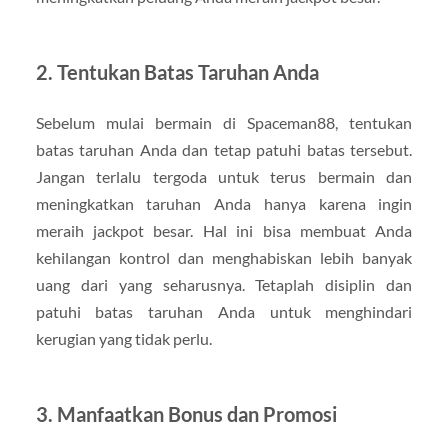
2. Tentukan Batas Taruhan Anda
Sebelum mulai bermain di Spaceman88, tentukan
batas taruhan Anda dan tetap patuhi batas tersebut.
Jangan terlalu tergoda untuk terus bermain dan
meningkatkan taruhan Anda hanya karena ingin
meraih jackpot besar. Hal ini bisa membuat Anda
kehilangan kontrol dan menghabiskan lebih banyak
uang dari yang seharusnya. Tetaplah disiplin dan
patuhi batas taruhan Anda untuk menghindari
kerugian yang tidak perlu.
3. Manfaatkan Bonus dan Promosi