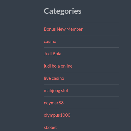
Categories
Bonus New Member
casino
Judi Bola
judi bola online
live casino
mahjong slot
neymar88
olympus1000
sbobet