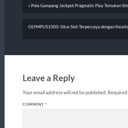
« Pola Gampang Jackpot Pragmatic Play Temukan Sit
OLYMPUS1000: Situs Slot Terpercaya dengan Keunt
Leave a Reply
Your email address will not be published.
Required 
COMMENT
*