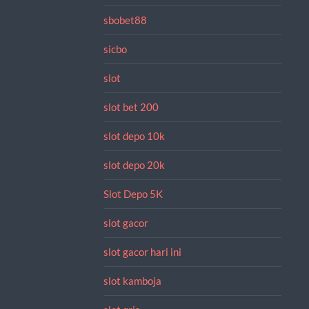
sbobet88
sicbo
slot
slot bet 200
slot depo 10k
slot depo 20k
Slot Depo 5K
slot gacor
slot gacor hari ini
slot kamboja