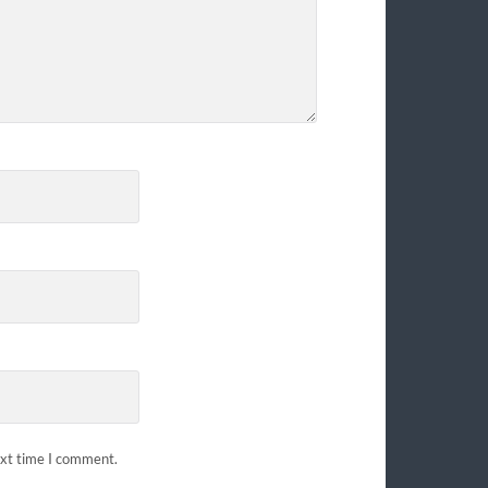
ext time I comment.