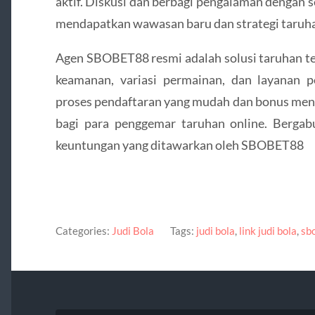
aktif. Diskusi dan berbagi pengalaman denga
mendapatkan wawasan baru dan strategi taruhan
Agen SBOBET88 resmi adalah solusi taruhan t
keamanan, variasi permainan, dan layanan 
proses pendaftaran yang mudah dan bonus mena
bagi para penggemar taruhan online. Berga
keuntungan yang ditawarkan oleh SBOBET88
Categories:
Judi Bola
Tags:
judi bola
,
link judi bola
,
sb