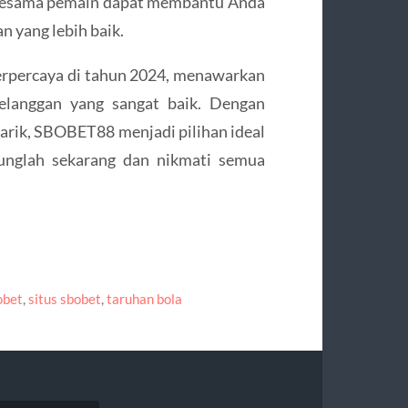
n sesama pemain dapat membantu Anda
 yang lebih baik.
erpercaya di tahun 2024, menawarkan
pelanggan yang sangat baik. Dengan
rik, SBOBET88 menjadi pilihan ideal
bunglah sekarang dan nikmati semua
obet
,
situs sbobet
,
taruhan bola