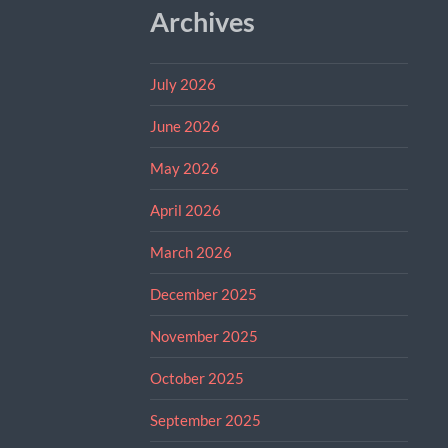
Archives
July 2026
June 2026
May 2026
April 2026
March 2026
December 2025
November 2025
October 2025
September 2025