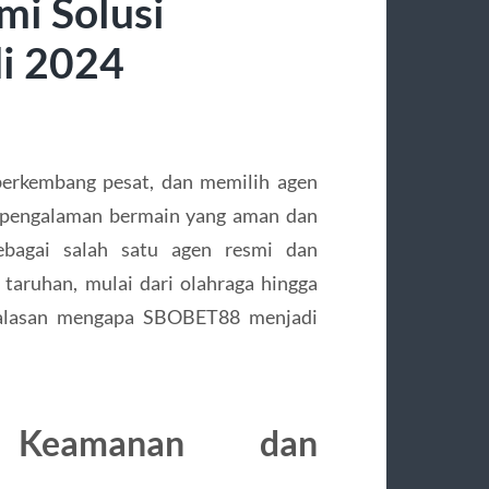
i Solusi
di 2024
berkembang pesat, dan memilih agen
n pengalaman bermain yang aman dan
bagai salah satu agen resmi dan
taruhan, mulai dari olahraga hingga
a alasan mengapa SBOBET88 menjadi
Keamanan dan