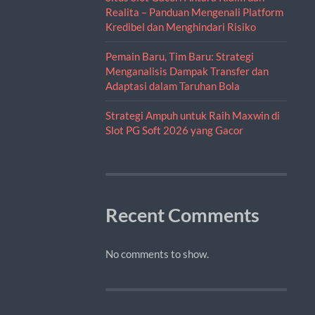
Realita – Panduan Mengenali Platform
Kredibel dan Menghindari Risiko
Pemain Baru, Tim Baru: Strategi
Menganalisis Dampak Transfer dan
Adaptasi dalam Taruhan Bola
Strategi Ampuh untuk Raih Maxwin di
Slot PG Soft 2026 yang Gacor
Recent Comments
No comments to show.