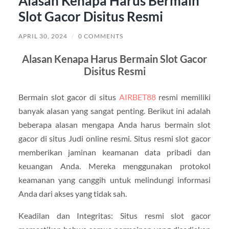
Alasan Kenapa Harus Bermain
Slot Gacor Disitus Resmi
APRIL 30, 2024
/
0 COMMENTS
Alasan Kenapa Harus Bermain Slot Gacor
Disitus Resmi
Bermain slot gacor di situs
AIRBET88
resmi memiliki
banyak alasan yang sangat penting. Berikut ini adalah
beberapa alasan mengapa Anda harus bermain slot
gacor di situs Judi online resmi. Situs resmi slot gacor
memberikan jaminan keamanan data pribadi dan
keuangan Anda. Mereka menggunakan protokol
keamanan yang canggih untuk melindungi informasi
Anda dari akses yang tidak sah.
Keadilan dan Integritas: Situs resmi slot gacor