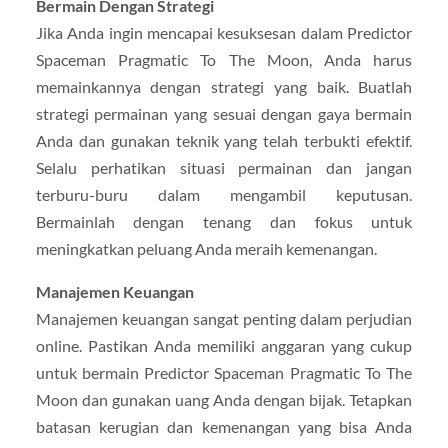
Bermain Dengan Strategi
Jika Anda ingin mencapai kesuksesan dalam Predictor
Spaceman Pragmatic To The Moon, Anda harus
memainkannya dengan strategi yang baik. Buatlah
strategi permainan yang sesuai dengan gaya bermain
Anda dan gunakan teknik yang telah terbukti efektif.
Selalu perhatikan situasi permainan dan jangan
terburu-buru dalam mengambil keputusan.
Bermainlah dengan tenang dan fokus untuk
meningkatkan peluang Anda meraih kemenangan.
Manajemen Keuangan
Manajemen keuangan sangat penting dalam perjudian
online. Pastikan Anda memiliki anggaran yang cukup
untuk bermain Predictor Spaceman Pragmatic To The
Moon dan gunakan uang Anda dengan bijak. Tetapkan
batasan kerugian dan kemenangan yang bisa Anda