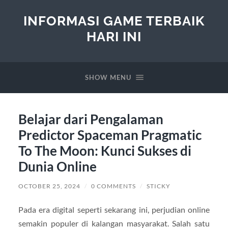
INFORMASI GAME TERBAIK
HARI INI
SHOW MENU
Belajar dari Pengalaman
Predictor Spaceman Pragmatic
To The Moon: Kunci Sukses di
Dunia Online
OCTOBER 25, 2024
/
0 COMMENTS
/
STICKY
Pada era digital seperti sekarang ini, perjudian online
semakin populer di kalangan masyarakat. Salah satu