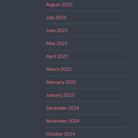
August 2025
July 2025
June 2025
May 2025
April 2025
March 2025
February 2025
January 2025
December 2024
November 2024
October 2024