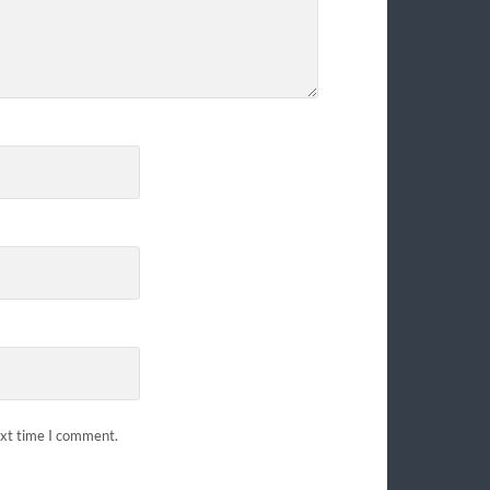
ext time I comment.