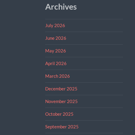
Archives
July 2026
June 2026
May 2026
April 2026
March 2026
December 2025
November 2025
October 2025
September 2025