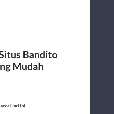
Situs Bandito
yang Mudah
acor Hari Ini