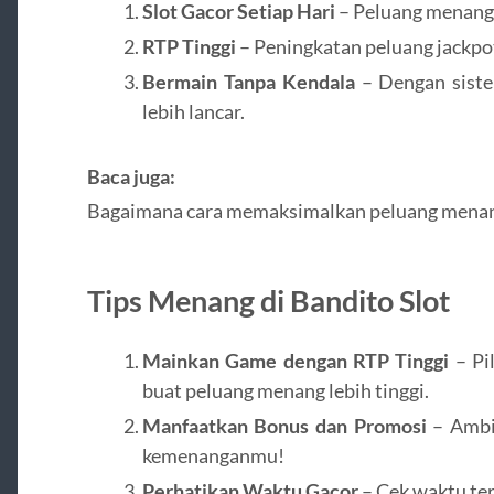
Slot Gacor Setiap Hari
– Peluang menang 
RTP Tinggi
– Peningkatan peluang jackpot
Bermain Tanpa Kendala
– Dengan sistem
lebih lancar.
Baca juga:
Bagaimana cara memaksimalkan peluang menang
Tips Menang di Bandito Slot
Mainkan Game dengan RTP Tinggi
– Pi
buat peluang menang lebih tinggi.
Manfaatkan Bonus dan Promosi
– Ambi
kemenanganmu!
Perhatikan Waktu Gacor
– Cek waktu te