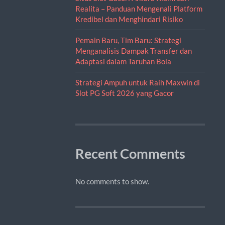
Realita – Panduan Mengenali Platform
Kredibel dan Menghindari Risiko
Pemain Baru, Tim Baru: Strategi
Menganalisis Dampak Transfer dan
Adaptasi dalam Taruhan Bola
Strategi Ampuh untuk Raih Maxwin di
Slot PG Soft 2026 yang Gacor
Recent Comments
No comments to show.