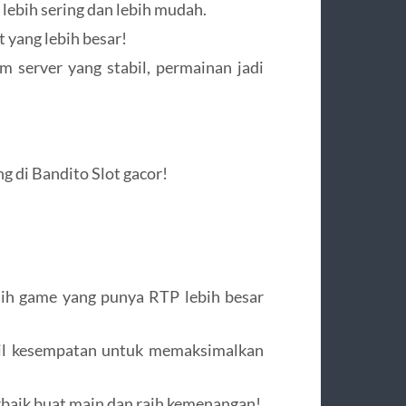
lebih sering dan lebih mudah.
 yang lebih besar!
 server yang stabil, permainan jadi
 di Bandito Slot gacor!
lih game yang punya RTP lebih besar
l kesempatan untuk memaksimalkan
rbaik buat main dan raih kemenangan!