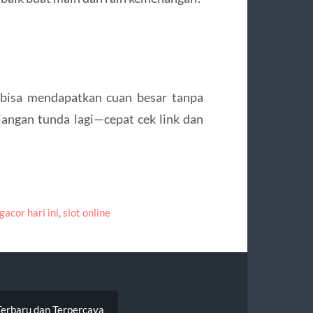
 bisa mendapatkan cuan besar tanpa
i jangan tunda lagi—cepat cek link dan
 gacor hari ini
,
slot online
Terbaru dan Terpercaya