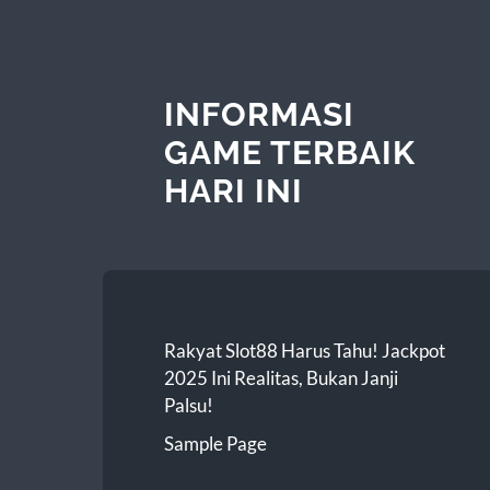
INFORMASI
GAME TERBAIK
HARI INI
Rakyat Slot88 Harus Tahu! Jackpot
2025 Ini Realitas, Bukan Janji
Palsu!
Sample Page