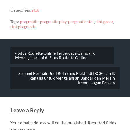
Categories:
slot
Tags:
pragmatic
,
pragmatic play
,
pragmatic slot
,
slot gacor
,
slot pragmatic
« Situs Roulette Online Terpercaya Gampang
Menang Hari Ini di Situs Roulette Online
Strategi Bermain Judi Bola yang Efektif di IBCBet: Trik
Rahasia untuk Mengalahkan Bandar dan Meraih
Kemenangan Besar »
Leave a Reply
Your email address will not be published.
Required fields