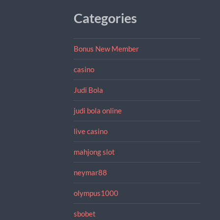
Categories
Bonus New Member
casino
Judi Bola
judi bola online
live casino
mahjong slot
neymar88
olympus1000
sbobet