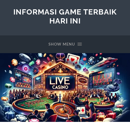
INFORMASI GAME TERBAIK
HARI INI
SHOW MENU