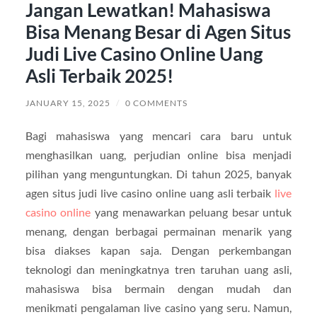
Jangan Lewatkan! Mahasiswa
Bisa Menang Besar di Agen Situs
Judi Live Casino Online Uang
Asli Terbaik 2025!
JANUARY 15, 2025
/
0 COMMENTS
Bagi mahasiswa yang mencari cara baru untuk
menghasilkan uang, perjudian online bisa menjadi
pilihan yang menguntungkan. Di tahun 2025, banyak
agen situs judi live casino online uang asli terbaik
live
casino online
yang menawarkan peluang besar untuk
menang, dengan berbagai permainan menarik yang
bisa diakses kapan saja. Dengan perkembangan
teknologi dan meningkatnya tren taruhan uang asli,
mahasiswa bisa bermain dengan mudah dan
menikmati pengalaman live casino yang seru. Namun,