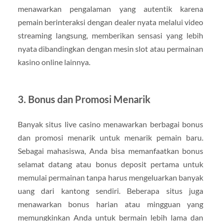
menawarkan pengalaman yang autentik karena
pemain berinteraksi dengan dealer nyata melalui video
streaming langsung, memberikan sensasi yang lebih
nyata dibandingkan dengan mesin slot atau permainan
kasino online lainnya.
3. Bonus dan Promosi Menarik
Banyak situs live casino menawarkan berbagai bonus
dan promosi menarik untuk menarik pemain baru.
Sebagai mahasiswa, Anda bisa memanfaatkan bonus
selamat datang atau bonus deposit pertama untuk
memulai permainan tanpa harus mengeluarkan banyak
uang dari kantong sendiri. Beberapa situs juga
menawarkan bonus harian atau mingguan yang
memungkinkan Anda untuk bermain lebih lama dan