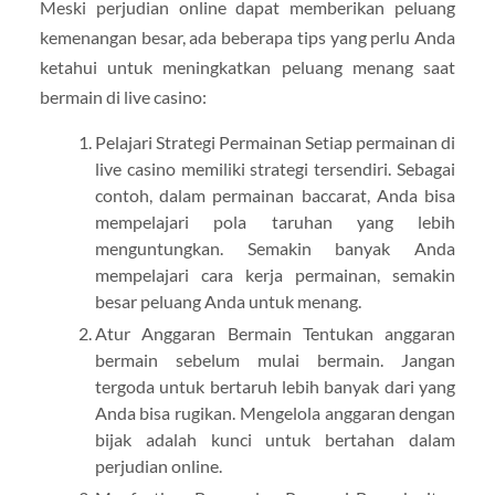
Meski perjudian online dapat memberikan peluang
kemenangan besar, ada beberapa tips yang perlu Anda
ketahui untuk meningkatkan peluang menang saat
bermain di live casino:
Pelajari Strategi Permainan Setiap permainan di
live casino memiliki strategi tersendiri. Sebagai
contoh, dalam permainan baccarat, Anda bisa
mempelajari pola taruhan yang lebih
menguntungkan. Semakin banyak Anda
mempelajari cara kerja permainan, semakin
besar peluang Anda untuk menang.
Atur Anggaran Bermain Tentukan anggaran
bermain sebelum mulai bermain. Jangan
tergoda untuk bertaruh lebih banyak dari yang
Anda bisa rugikan. Mengelola anggaran dengan
bijak adalah kunci untuk bertahan dalam
perjudian online.