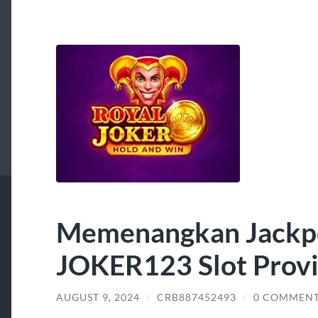
Memenangkan Jackpo
JOKER123 Slot Provi
AUGUST 9, 2024
/
CRB887452493
/
0 COMMEN