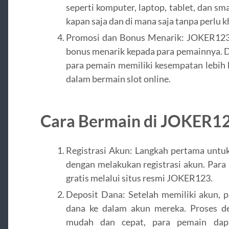
seperti komputer, laptop, tablet, dan s
kapan saja dan di mana saja tanpa perlu 
Promosi dan Bonus Menarik: JOKER123 
bonus menarik kepada para pemainnya. D
para pemain memiliki kesempatan lebih
dalam bermain slot online.
Cara Bermain di JOKER1
Registrasi Akun: Langkah pertama untu
dengan melakukan registrasi akun. Para
gratis melalui situs resmi JOKER123.
Deposit Dana: Setelah memiliki akun, 
dana ke dalam akun mereka. Proses d
mudah dan cepat, para pemain dap