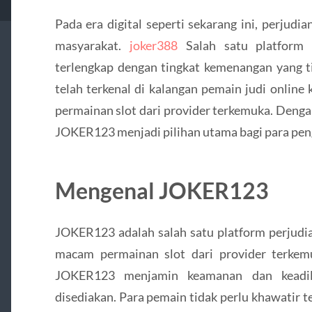
Pada era digital seperti sekarang ini, perjudi
masyarakat.
joker388
Salah satu platform 
terlengkap dengan tingkat kemenangan yang t
telah terkenal di kalangan pemain judi onlin
permainan slot dari provider terkemuka. Denga
JOKER123 menjadi pilihan utama bagi para pen
Mengenal JOKER123
JOKER123 adalah salah satu platform perjudi
macam permainan slot dari provider terkemu
JOKER123 menjamin keamanan dan keadil
disediakan. Para pemain tidak perlu khawatir 