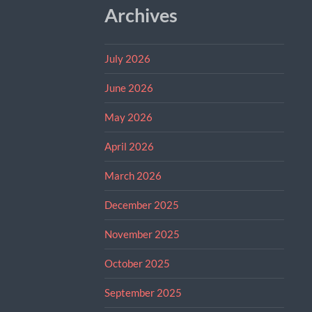
Archives
July 2026
June 2026
May 2026
April 2026
March 2026
December 2025
November 2025
October 2025
September 2025