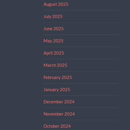
August 2025
July 2025
June 2025
May 2025
April 2025
March 2025
February 2025
January 2025
December 2024
November 2024
October 2024