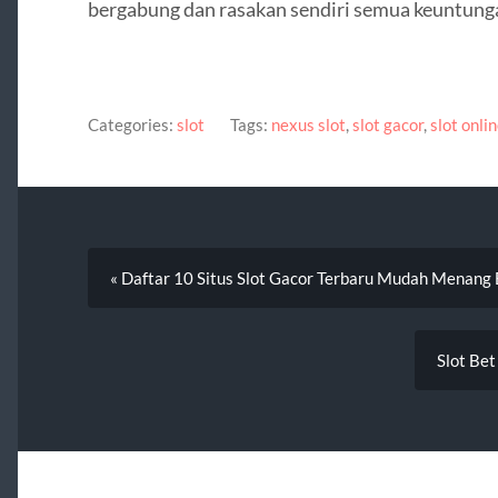
bergabung dan rasakan sendiri semua keuntung
Categories:
slot
Tags:
nexus slot
,
slot gacor
,
slot onli
« Daftar 10 Situs Slot Gacor Terbaru Mudah Menang 
Slot Bet