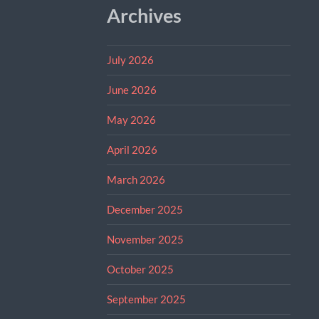
Archives
July 2026
June 2026
May 2026
April 2026
March 2026
December 2025
November 2025
October 2025
September 2025