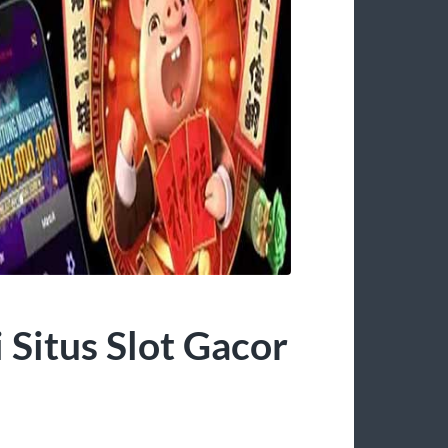
Situs Slot Gacor