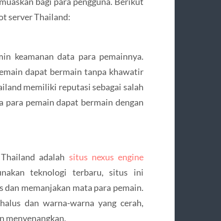
uaskan bagi para pengguna. Berikut
ot server Thailand:
amin keamanan data para pemainnya.
emain dapat bermain tanpa khawatir
iland memiliki reputasi sebagai salah
gga para pemain dapat bermain dengan
r Thailand adalah
situs nexus engine
nakan teknologi terbaru, situs ini
s dan memanjakan mata para pemain.
halus dan warna-warna yang cerah,
an menyenangkan.