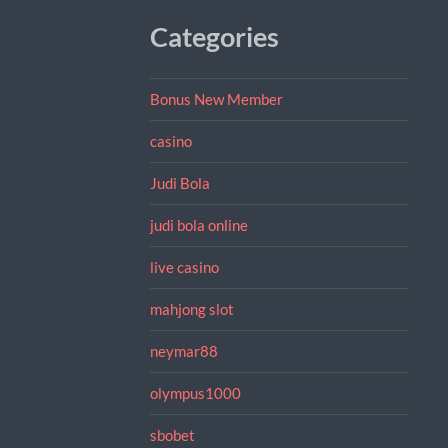
Categories
Bonus New Member
casino
Judi Bola
judi bola online
live casino
mahjong slot
neymar88
olympus1000
sbobet