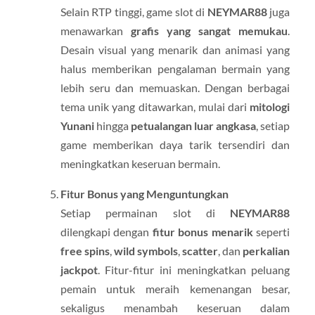
Selain RTP tinggi, game slot di
NEYMAR88
juga
menawarkan
grafis yang sangat memukau
.
Desain visual yang menarik dan animasi yang
halus memberikan pengalaman bermain yang
lebih seru dan memuaskan. Dengan berbagai
tema unik yang ditawarkan, mulai dari
mitologi
Yunani
hingga
petualangan luar angkasa
, setiap
game memberikan daya tarik tersendiri dan
meningkatkan keseruan bermain.
Fitur Bonus yang Menguntungkan
Setiap permainan slot di
NEYMAR88
dilengkapi dengan
fitur bonus menarik
seperti
free spins
,
wild symbols
,
scatter
, dan
perkalian
jackpot
. Fitur-fitur ini meningkatkan peluang
pemain untuk meraih kemenangan besar,
sekaligus menambah keseruan dalam