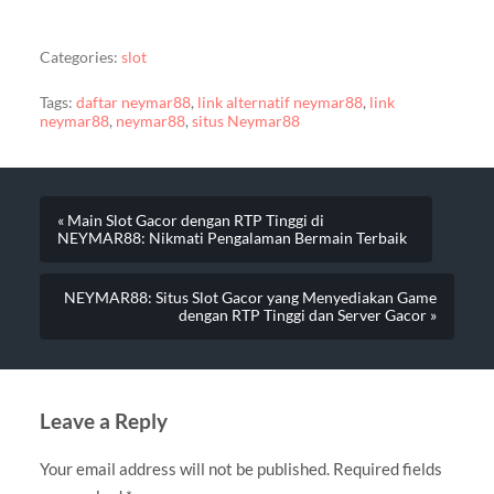
Categories:
slot
Tags:
daftar neymar88
,
link alternatif neymar88
,
link
neymar88
,
neymar88
,
situs Neymar88
« Main Slot Gacor dengan RTP Tinggi di
NEYMAR88: Nikmati Pengalaman Bermain Terbaik
NEYMAR88: Situs Slot Gacor yang Menyediakan Game
dengan RTP Tinggi dan Server Gacor »
Leave a Reply
Your email address will not be published.
Required fields