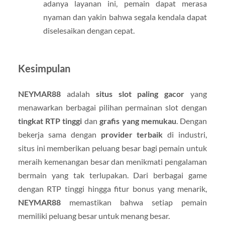
adanya layanan ini, pemain dapat merasa
nyaman dan yakin bahwa segala kendala dapat
diselesaikan dengan cepat.
Kesimpulan
NEYMAR88
adalah
situs slot paling gacor
yang
menawarkan berbagai pilihan permainan slot dengan
tingkat RTP tinggi
dan
grafis yang memukau
. Dengan
bekerja sama dengan
provider terbaik
di industri,
situs ini memberikan peluang besar bagi pemain untuk
meraih kemenangan besar dan menikmati pengalaman
bermain yang tak terlupakan. Dari berbagai game
dengan RTP tinggi hingga fitur bonus yang menarik,
NEYMAR88
memastikan bahwa setiap pemain
memiliki peluang besar untuk menang besar.