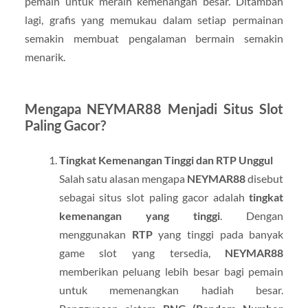
pemain untuk meraih kemenangan besar. Ditambah
lagi, grafis yang memukau dalam setiap permainan
semakin membuat pengalaman bermain semakin
menarik.
Mengapa NEYMAR88 Menjadi Situs Slot
Paling Gacor?
Tingkat Kemenangan Tinggi dan RTP Unggul
Salah satu alasan mengapa
NEYMAR88
disebut
sebagai situs slot paling gacor adalah
tingkat
kemenangan yang tinggi
. Dengan
menggunakan
RTP
yang tinggi pada banyak
game slot yang tersedia,
NEYMAR88
memberikan peluang lebih besar bagi pemain
untuk memenangkan hadiah besar.