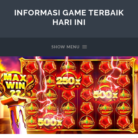
INFORMASI GAME TERBAIK
HARI INI
SHOW MENU