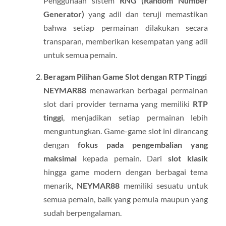
Penggunaan sistem
RNG (Random Number
Generator)
yang adil dan teruji memastikan
bahwa setiap permainan dilakukan secara
transparan, memberikan kesempatan yang adil
untuk semua pemain.
Beragam Pilihan Game Slot dengan RTP Tinggi
NEYMAR88
menawarkan berbagai permainan
slot dari provider ternama yang memiliki
RTP
tinggi
, menjadikan setiap permainan lebih
menguntungkan. Game-game slot ini dirancang
dengan
fokus pada pengembalian yang
maksimal
kepada pemain. Dari
slot klasik
hingga game modern dengan berbagai tema
menarik,
NEYMAR88
memiliki sesuatu untuk
semua pemain, baik yang pemula maupun yang
sudah berpengalaman.