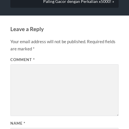
Paling Gacor dengan Perkalian x5000! »
Leave a Reply
Your email address will not be published.
Required fields
are marked
*
COMMENT
*
NAME
*