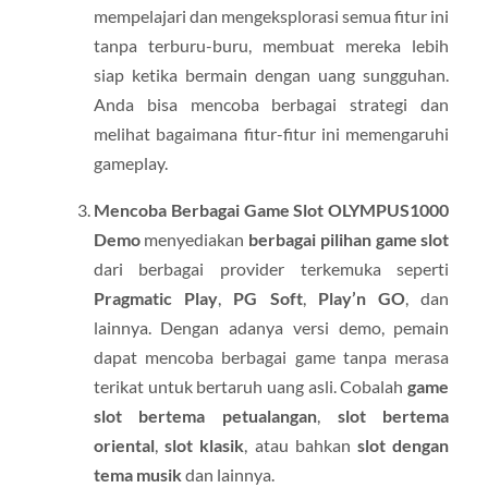
mempelajari dan mengeksplorasi semua fitur ini
tanpa terburu-buru, membuat mereka lebih
siap ketika bermain dengan uang sungguhan.
Anda bisa mencoba berbagai strategi dan
melihat bagaimana fitur-fitur ini memengaruhi
gameplay.
Mencoba Berbagai Game Slot
OLYMPUS1000
Demo
menyediakan
berbagai pilihan game slot
dari berbagai provider terkemuka seperti
Pragmatic Play
,
PG Soft
,
Play’n GO
, dan
lainnya. Dengan adanya versi demo, pemain
dapat mencoba berbagai game tanpa merasa
terikat untuk bertaruh uang asli. Cobalah
game
slot bertema petualangan
,
slot bertema
oriental
,
slot klasik
, atau bahkan
slot dengan
tema musik
dan lainnya.