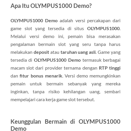
Apa Itu OLYMPUS1000 Demo?
OLYMPUS1000 Demo
adalah versi percakapan dari
game slot yang tersedia di situs
OLYMPUS1000
.
Melalui versi demo ini, pemain bisa merasakan
pengalaman bermain slot yang seru tanpa harus
melakukan
deposit
atau
taruhan uang asli
. Game yang
tersedia di
OLYMPUS1000 Demo
termasuk berbagai
macam slot dari provider ternama dengan
RTP tinggi
dan
fitur bonus menarik
. Versi demo memungkinkan
pemain untuk bermain sebanyak yang mereka
inginkan, tanpa risiko kehilangan uang, sembari
mempelajari cara kerja game slot tersebut.
Keunggulan Bermain di OLYMPUS1000
Demo