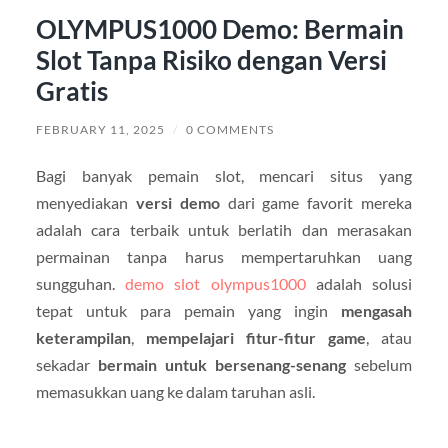
OLYMPUS1000 Demo: Bermain
Slot Tanpa Risiko dengan Versi
Gratis
FEBRUARY 11, 2025
/
0 COMMENTS
Bagi banyak pemain slot, mencari situs yang
menyediakan
versi demo
dari game favorit mereka
adalah cara terbaik untuk berlatih dan merasakan
permainan tanpa harus mempertaruhkan uang
sungguhan.
demo slot olympus1000
adalah solusi
tepat untuk para pemain yang ingin
mengasah
keterampilan
,
mempelajari fitur-fitur game
, atau
sekadar
bermain untuk bersenang-senang
sebelum
memasukkan uang ke dalam taruhan asli.