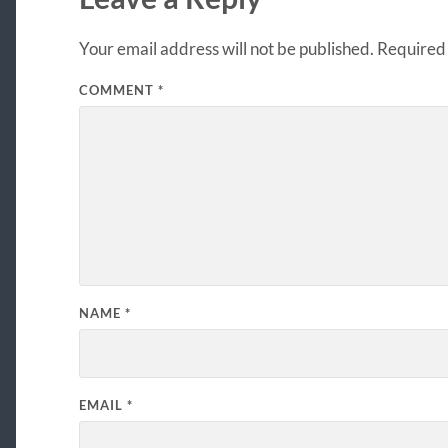
Your email address will not be published.
Required 
COMMENT
*
NAME
*
EMAIL
*