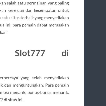
kan salah satu permainan yang paling
rkan keseruan dan kesempatan untuk
satu situs terbaik yang menyediakan
us ini, para pemain dapat merasakan
kan.
n Slot777 di
erpercaya yang telah menyediakan
rik dan menguntungkan. Para pemain
mosi menarik, bonus-bonus menarik,
di situs ini.