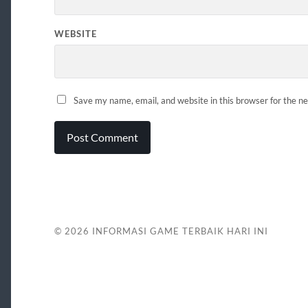
WEBSITE
Save my name, email, and website in this browser for the n
© 2026
INFORMASI GAME TERBAIK HARI INI