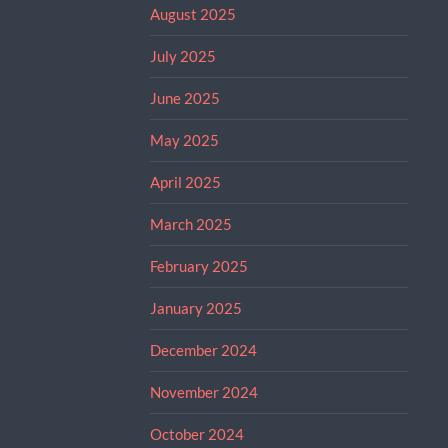
August 2025
July 2025
June 2025
May 2025
April 2025
March 2025
February 2025
January 2025
December 2024
November 2024
October 2024