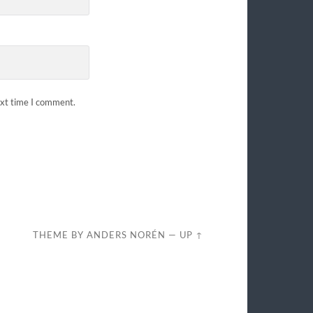
ext time I comment.
THEME BY
ANDERS NORÉN
—
UP ↑