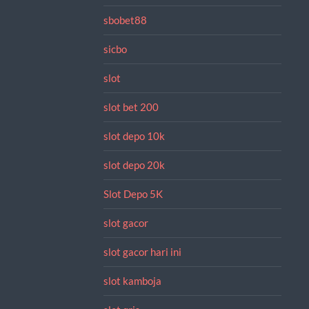
sbobet88
sicbo
slot
slot bet 200
slot depo 10k
slot depo 20k
Slot Depo 5K
slot gacor
slot gacor hari ini
slot kamboja