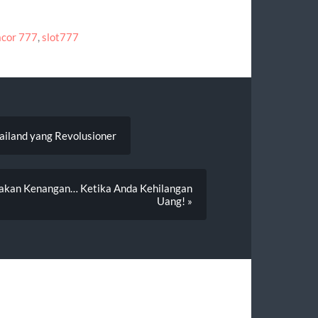
acor 777
,
slot777
hailand yang Revolusioner
ptakan Kenangan… Ketika Anda Kehilangan
Uang! »