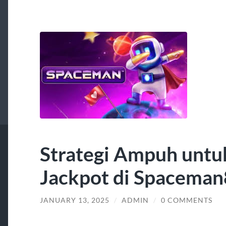
Strategi Ampuh unt
Jackpot di Spaceman
JANUARY 13, 2025
/
ADMIN
/
0 COMMENTS