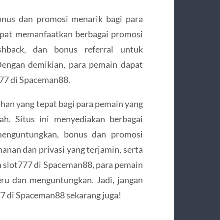
us dan promosi menarik bagi para
apat memanfaatkan berbagai promosi
shback, dan bonus referral untuk
engan demikian, para pemain dapat
777 di Spaceman88.
han yang tepat bagi para pemain yang
h. Situs ini menyediakan berbagai
enguntungkan, bonus dan promosi
anan dan privasi yang terjamin, serta
 slot777 di Spaceman88, para pemain
eru dan menguntungkan. Jadi, jangan
77 di Spaceman88 sekarang juga!