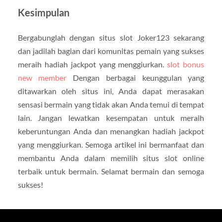
Kesimpulan
Bergabunglah dengan situs slot Joker123 sekarang
dan jadilah bagian dari komunitas pemain yang sukses
meraih hadiah jackpot yang menggiurkan.
slot bonus
new member
Dengan berbagai keunggulan yang
ditawarkan oleh situs ini, Anda dapat merasakan
sensasi bermain yang tidak akan Anda temui di tempat
lain. Jangan lewatkan kesempatan untuk meraih
keberuntungan Anda dan menangkan hadiah jackpot
yang menggiurkan. Semoga artikel ini bermanfaat dan
membantu Anda dalam memilih situs slot online
terbaik untuk bermain. Selamat bermain dan semoga
sukses!