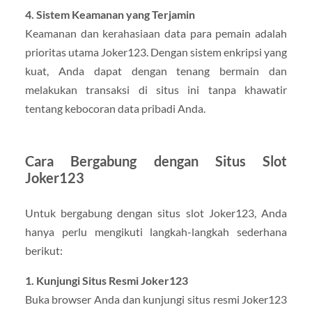
4. Sistem Keamanan yang Terjamin
Keamanan dan kerahasiaan data para pemain adalah
prioritas utama Joker123. Dengan sistem enkripsi yang
kuat, Anda dapat dengan tenang bermain dan
melakukan transaksi di situs ini tanpa khawatir
tentang kebocoran data pribadi Anda.
Cara Bergabung dengan Situs Slot
Joker123
Untuk bergabung dengan situs slot Joker123, Anda
hanya perlu mengikuti langkah-langkah sederhana
berikut:
1. Kunjungi Situs Resmi Joker123
Buka browser Anda dan kunjungi situs resmi Joker123