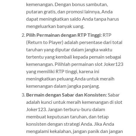
kemenangan. Dengan bonus sambutan,
putaran gratis, dan promosi lainnya, Anda
dapat meningkatkan saldo Anda tanpa harus
mengeluarkan banyak uang.
Pilih Permainan dengan RTP Tinggi:
RTP
(Return to Player) adalah persentase dari total
taruhan yang diputar dalam jangka waktu
tertentu yang kembali kepada pemain sebagai
kemenangan. Pilihlah permainan slot Joker123
yang memiliki RTP tinggi, karena ini
meningkatkan peluang Anda untuk meraih
kemenangan dalam jangka panjang.
Bermain dengan Sabar dan Konsisten:
Sabar
adalah kunci untuk meraih kemenangan di slot
Joker123. Jangan terburu-buru dalam
membuat keputusan taruhan, dan tetap
konsisten dengan strategi Anda. Jika Anda
mengalami kekalahan, jangan panik dan jangan