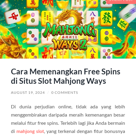
Cara Memenangkan Free Spins
di Situs Slot Mahjong Ways
AUGUST 19, 2024
/
0 COMMENTS
Di dunia perjudian online, tidak ada yang lebih
menggembirakan daripada meraih kemenangan besar
melalui fitur free spins. Terlebih lagi jika Anda bermain
di
mahjong slot
, yang terkenal dengan fitur bonusnya