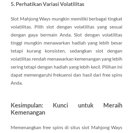
5. Perhatikan Variasi Volatilitas
Slot Mahjong Ways mungkin memiliki berbagai tingkat
volatilitas. Pilih slot dengan volatilitas yang sesuai
dengan gaya bermain Anda. Slot dengan volatilitas
tinggi mungkin menawarkan hadiah yang lebih besar
tetapi kurang konsisten, sedangkan slot dengan
volatilitas rendah menawarkan kemenangan yang lebih
sering tetapi dengan hadiah yang lebih kecil. Pilihan ini
dapat memengaruhi frekuensi dan hasil dari free spins
Anda.
Kesimpulan: Kunci untuk Meraih
Kemenangan
Memenangkan free spins di situs slot Mahjong Ways