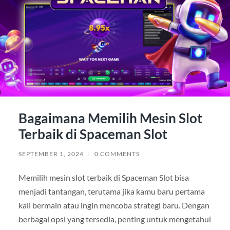
Bagaimana Memilih Mesin Slot
Terbaik di Spaceman Slot
SEPTEMBER 1, 2024
/
0 COMMENTS
Memilih mesin slot terbaik di Spaceman Slot bisa
menjadi tantangan, terutama jika kamu baru pertama
kali bermain atau ingin mencoba strategi baru. Dengan
berbagai opsi yang tersedia, penting untuk mengetahui