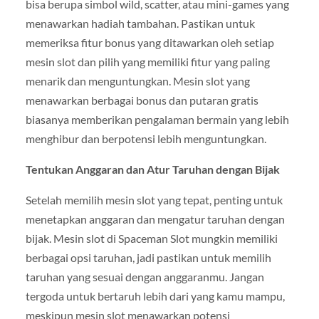
bisa berupa simbol wild, scatter, atau mini-games yang
menawarkan hadiah tambahan. Pastikan untuk
memeriksa fitur bonus yang ditawarkan oleh setiap
mesin slot dan pilih yang memiliki fitur yang paling
menarik dan menguntungkan. Mesin slot yang
menawarkan berbagai bonus dan putaran gratis
biasanya memberikan pengalaman bermain yang lebih
menghibur dan berpotensi lebih menguntungkan.
Tentukan Anggaran dan Atur Taruhan dengan Bijak
Setelah memilih mesin slot yang tepat, penting untuk
menetapkan anggaran dan mengatur taruhan dengan
bijak. Mesin slot di Spaceman Slot mungkin memiliki
berbagai opsi taruhan, jadi pastikan untuk memilih
taruhan yang sesuai dengan anggaranmu. Jangan
tergoda untuk bertaruh lebih dari yang kamu mampu,
meskipun mesin slot menawarkan potensi