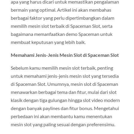
apa yang harus dicari untuk memastikan pengalaman
bermain yang optimal. Artikel ini akan membahas
berbagai faktor yang perlu dipertimbangkan dalam
memilih mesin slot terbaik di Spaceman Slot, serta
bagaimana memanfaatkan demo Spaceman untuk
membuat keputusan yang lebih baik.
Memahami Jenis-Jenis Mesin Slot di Spaceman Slot
Sebelum kamu memilih mesin slot terbaik, penting
untuk memahami jenis-jenis mesin slot yang tersedia
di Spaceman Slot. Umumnya, mesin slot di Spaceman
menawarkan berbagai tema dan fitur, mulai dari slot
klasik dengan tiga gulungan hingga slot video modern
dengan banyak paylines dan fitur bonus. Mengetahui
perbedaan ini akan membantu kamu menentukan
mesin slot yang paling sesuai dengan preferensimu.