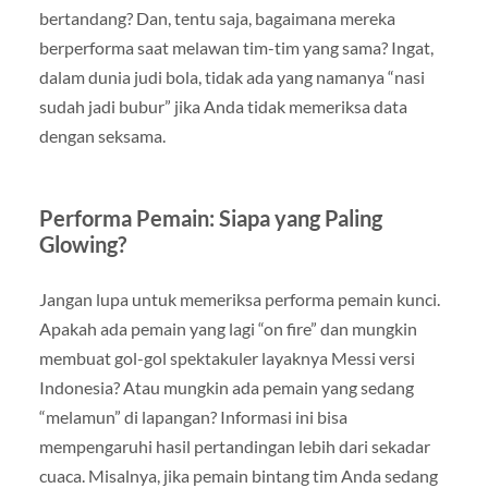
bertandang? Dan, tentu saja, bagaimana mereka
berperforma saat melawan tim-tim yang sama? Ingat,
dalam dunia judi bola, tidak ada yang namanya “nasi
sudah jadi bubur” jika Anda tidak memeriksa data
dengan seksama.
Performa Pemain: Siapa yang Paling
Glowing?
Jangan lupa untuk memeriksa performa pemain kunci.
Apakah ada pemain yang lagi “on fire” dan mungkin
membuat gol-gol spektakuler layaknya Messi versi
Indonesia? Atau mungkin ada pemain yang sedang
“melamun” di lapangan? Informasi ini bisa
mempengaruhi hasil pertandingan lebih dari sekadar
cuaca. Misalnya, jika pemain bintang tim Anda sedang