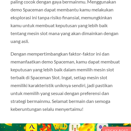
paling cocok dengan gaya bermainmu. Menggunakan
demo Spaceman dapat membantu kamu melakukan
eksplorasi ini tanpa risiko finansial, memungkinkan
kamu untuk membuat keputusan yang lebih baik
tentang mesin slot mana yang akan dimainkan dengan
uang asli.
Dengan mempertimbangkan faktor-faktor ini dan
memanfaatkan demo Spaceman, kamu dapat membuat
keputusan yang lebih baik dalam memilih mesin slot
terbaik di Spaceman Slot. Ingat, setiap mesin slot
memiliki karakteristik uniknya sendiri, jadi pastikan
untuk memilih yang sesuai dengan preferensi dan
strategi bermainmu. Selamat bermain dan semoga
keberuntungan selalu menyertaimu!
STICKY POST