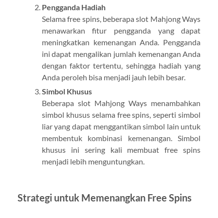
Pengganda Hadiah
Selama free spins, beberapa slot Mahjong Ways
menawarkan fitur pengganda yang dapat
meningkatkan kemenangan Anda. Pengganda
ini dapat mengalikan jumlah kemenangan Anda
dengan faktor tertentu, sehingga hadiah yang
Anda peroleh bisa menjadi jauh lebih besar.
Simbol Khusus
Beberapa slot Mahjong Ways menambahkan
simbol khusus selama free spins, seperti simbol
liar yang dapat menggantikan simbol lain untuk
membentuk kombinasi kemenangan. Simbol
khusus ini sering kali membuat free spins
menjadi lebih menguntungkan.
Strategi untuk Memenangkan Free Spins