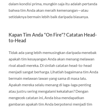
dalam kondisi prima, mungkin saja itu adalah pertanda
bahwa tim Anda akan meraih kemenangan—atau
setidaknya bermain lebih baik daripada biasanya.
Kapan Tim Anda “On Fire”? Catatan Head-
to-Head
Tidak ada yang lebih memusingkan daripada menebak
apakah tim kesayangan Anda akan menang melawan
rival abadi mereka. Di sinilah catatan head-to-head
menjadi sangat berharga. Lihatlah bagaimana tim Anda
bermain melawan lawan yang sama di masa lalu.
Apakah mereka selalu menang di laga-laga penting
atau justru sering mengalami kekalahan? Dengan
mengecek catatan ini, Anda bisa mendapatkan
gambaran apakah tim Anda berpotensi menjadi tim