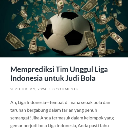
Memprediksi Tim Unggul Liga
Indonesia untuk Judi Bola
SEPTEMBER 2, 2024
/
0 COMMENTS
Ah, Liga Indonesia—tempat di mana sepak bola dan
taruhan bergabung dalam tarian yang penuh
semangat! Jika Anda termasuk dalam kelompok yang
gemar berjudi bola Liga Indonesia, Anda pasti tahu