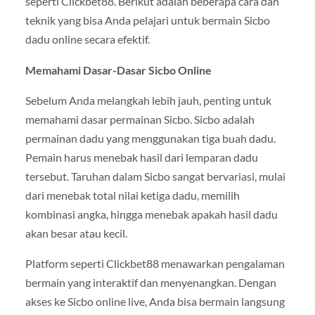
seperti Clickbet88. Berikut adalah beberapa cara dan
teknik yang bisa Anda pelajari untuk bermain Sicbo
dadu online secara efektif.
Memahami Dasar-Dasar Sicbo Online
Sebelum Anda melangkah lebih jauh, penting untuk
memahami dasar permainan Sicbo. Sicbo adalah
permainan dadu yang menggunakan tiga buah dadu.
Pemain harus menebak hasil dari lemparan dadu
tersebut. Taruhan dalam Sicbo sangat bervariasi, mulai
dari menebak total nilai ketiga dadu, memilih
kombinasi angka, hingga menebak apakah hasil dadu
akan besar atau kecil.
Platform seperti Clickbet88 menawarkan pengalaman
bermain yang interaktif dan menyenangkan. Dengan
akses ke Sicbo online live, Anda bisa bermain langsung