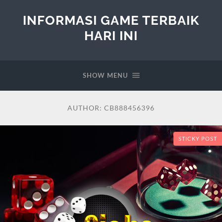
INFORMASI GAME TERBAIK
HARI INI
SHOW MENU
AUTHOR:
CB888456396
STICKY POST