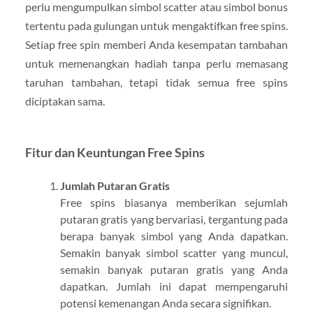
perlu mengumpulkan simbol scatter atau simbol bonus
tertentu pada gulungan untuk mengaktifkan free spins.
Setiap free spin memberi Anda kesempatan tambahan
untuk memenangkan hadiah tanpa perlu memasang
taruhan tambahan, tetapi tidak semua free spins
diciptakan sama.
Fitur dan Keuntungan Free Spins
Jumlah Putaran Gratis
Free spins biasanya memberikan sejumlah
putaran gratis yang bervariasi, tergantung pada
berapa banyak simbol yang Anda dapatkan.
Semakin banyak simbol scatter yang muncul,
semakin banyak putaran gratis yang Anda
dapatkan. Jumlah ini dapat mempengaruhi
potensi kemenangan Anda secara signifikan.