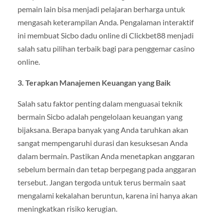
pemain lain bisa menjadi pelajaran berharga untuk
mengasah keterampilan Anda. Pengalaman interaktif
ini membuat Sicbo dadu online di Clickbet88 menjadi
salah satu pilihan terbaik bagi para penggemar casino
online.
3. Terapkan Manajemen Keuangan yang Baik
Salah satu faktor penting dalam menguasai teknik
bermain Sicbo adalah pengelolaan keuangan yang
bijaksana. Berapa banyak yang Anda taruhkan akan
sangat mempengaruhi durasi dan kesuksesan Anda
dalam bermain. Pastikan Anda menetapkan anggaran
sebelum bermain dan tetap berpegang pada anggaran
tersebut. Jangan tergoda untuk terus bermain saat
mengalami kekalahan beruntun, karena ini hanya akan
meningkatkan risiko kerugian.