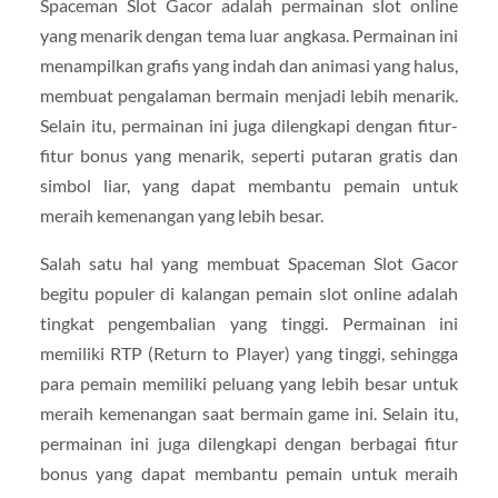
Spaceman Slot Gacor adalah permainan slot online
yang menarik dengan tema luar angkasa. Permainan ini
menampilkan grafis yang indah dan animasi yang halus,
membuat pengalaman bermain menjadi lebih menarik.
Selain itu, permainan ini juga dilengkapi dengan fitur-
fitur bonus yang menarik, seperti putaran gratis dan
simbol liar, yang dapat membantu pemain untuk
meraih kemenangan yang lebih besar.
Salah satu hal yang membuat Spaceman Slot Gacor
begitu populer di kalangan pemain slot online adalah
tingkat pengembalian yang tinggi. Permainan ini
memiliki RTP (Return to Player) yang tinggi, sehingga
para pemain memiliki peluang yang lebih besar untuk
meraih kemenangan saat bermain game ini. Selain itu,
permainan ini juga dilengkapi dengan berbagai fitur
bonus yang dapat membantu pemain untuk meraih