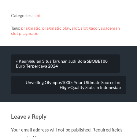
Categories:
slot
Tags:
pragmatic
,
pragmatic play
,
slot
,
slot gacor
,
spaceman
slot pragmatic
« Keunggulan Situs Taruhan Judi Bola SBOBET88
Euro Terpercaya 2024
Unveiling Olympus1000: Your Ultimate Source for
High-Quality Slots in Indonesia »
Leave a Reply
Your email address will not be published.
Required fields