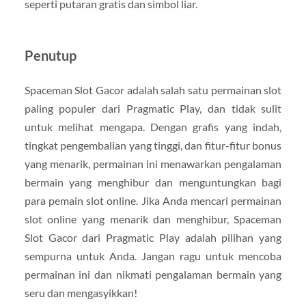
seperti putaran gratis dan simbol liar.
Penutup
Spaceman Slot Gacor adalah salah satu permainan slot
paling populer dari Pragmatic Play, dan tidak sulit
untuk melihat mengapa. Dengan grafis yang indah,
tingkat pengembalian yang tinggi, dan fitur-fitur bonus
yang menarik, permainan ini menawarkan pengalaman
bermain yang menghibur dan menguntungkan bagi
para pemain slot online. Jika Anda mencari permainan
slot online yang menarik dan menghibur, Spaceman
Slot Gacor dari Pragmatic Play adalah pilihan yang
sempurna untuk Anda. Jangan ragu untuk mencoba
permainan ini dan nikmati pengalaman bermain yang
seru dan mengasyikkan!