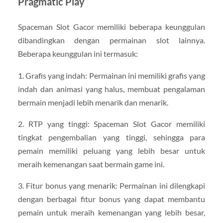
Pragmatic Play
Spaceman Slot Gacor memiliki beberapa keunggulan
dibandingkan dengan permainan slot lainnya.
Beberapa keunggulan ini termasuk:
1. Grafis yang indah: Permainan ini memiliki grafis yang
indah dan animasi yang halus, membuat pengalaman
bermain menjadi lebih menarik dan menarik.
2. RTP yang tinggi: Spaceman Slot Gacor memiliki
tingkat pengembalian yang tinggi, sehingga para
pemain memiliki peluang yang lebih besar untuk
meraih kemenangan saat bermain game ini.
3. Fitur bonus yang menarik: Permainan ini dilengkapi
dengan berbagai fitur bonus yang dapat membantu
pemain untuk meraih kemenangan yang lebih besar,