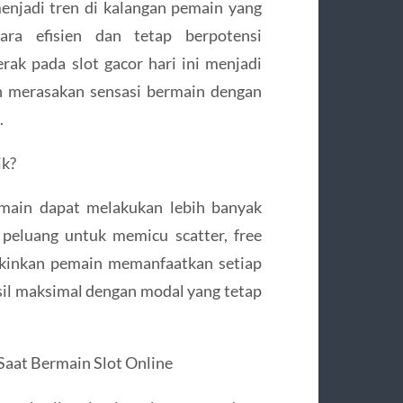
menjadi tren di kalangan pemain yang
ra efisien dan tetap berpotensi
ak pada slot gacor hari ini menjadi
in merasakan sensasi bermain dengan
.
ik?
main dapat melakukan lebih banyak
peluang untuk memicu scatter, free
ngkinkan pemain memanfaatkan setiap
il maksimal dengan modal yang tetap
Saat Bermain Slot Online