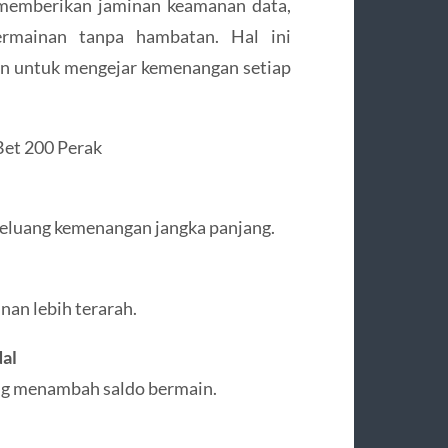
i memberikan jaminan keamanan data,
ermainan tanpa hambatan. Hal ini
n untuk mengejar kemenangan setiap
et 200 Perak
eluang kemenangan jangka panjang.
an lebih terarah.
al
ang menambah saldo bermain.