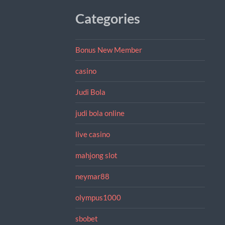
Categories
Bonus New Member
casino
Judi Bola
judi bola online
live casino
mahjong slot
neymar88
olympus1000
sbobet