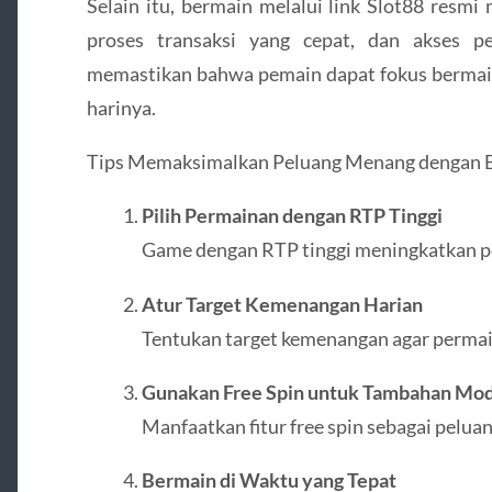
Selain itu, bermain melalui link Slot88 resm
proses transaksi yang cepat, dan akses p
memastikan bahwa pemain dapat fokus bermai
harinya.
Tips Memaksimalkan Peluang Menang dengan B
Pilih Permainan dengan RTP Tinggi
Game dengan RTP tinggi meningkatkan p
Atur Target Kemenangan Harian
Tentukan target kemenangan agar permain
Gunakan Free Spin untuk Tambahan Mod
Manfaatkan fitur free spin sebagai pelu
Bermain di Waktu yang Tepat