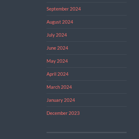
September 2024
August 2024
July 2024
June 2024
May 2024
April 2024
March 2024
January 2024
December 2023