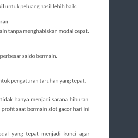
il untuk peluang hasil lebih baik.
aran
n tanpa menghabiskan modal cepat.
perbesar saldo bermain.
untuk pengaturan taruhan yang tepat.
tidak hanya menjadi sarana hiburan,
rofit saat bermain slot gacor hari ini
dal yang tepat menjadi kunci agar