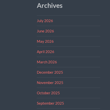
Archives
July 2026
June 2026
May 2026
April 2026
March 2026
December 2025
November 2025
October 2025
September 2025