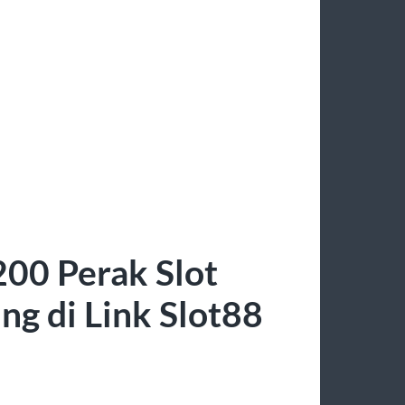
200 Perak Slot
ng di Link Slot88