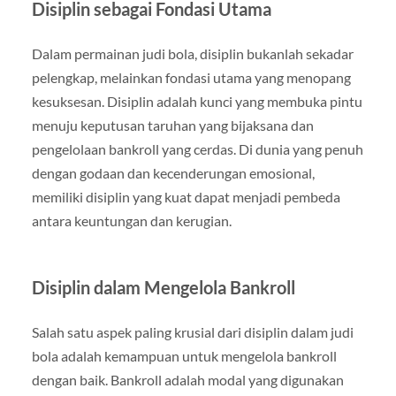
Disiplin sebagai Fondasi Utama
Dalam permainan judi bola, disiplin bukanlah sekadar
pelengkap, melainkan fondasi utama yang menopang
kesuksesan. Disiplin adalah kunci yang membuka pintu
menuju keputusan taruhan yang bijaksana dan
pengelolaan bankroll yang cerdas. Di dunia yang penuh
dengan godaan dan kecenderungan emosional,
memiliki disiplin yang kuat dapat menjadi pembeda
antara keuntungan dan kerugian.
Disiplin dalam Mengelola Bankroll
Salah satu aspek paling krusial dari disiplin dalam judi
bola adalah kemampuan untuk mengelola bankroll
dengan baik. Bankroll adalah modal yang digunakan