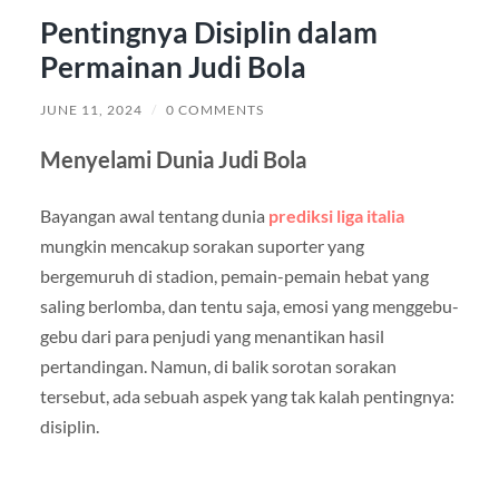
Pentingnya Disiplin dalam
Permainan Judi Bola
JUNE 11, 2024
/
0 COMMENTS
Menyelami Dunia Judi Bola
Bayangan awal tentang dunia
prediksi liga italia
mungkin mencakup sorakan suporter yang
bergemuruh di stadion, pemain-pemain hebat yang
saling berlomba, dan tentu saja, emosi yang menggebu-
gebu dari para penjudi yang menantikan hasil
pertandingan. Namun, di balik sorotan sorakan
tersebut, ada sebuah aspek yang tak kalah pentingnya:
disiplin.