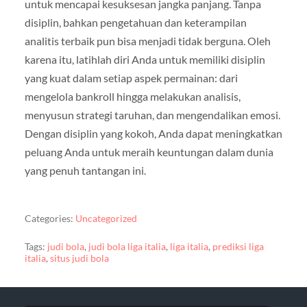
untuk mencapai kesuksesan jangka panjang. Tanpa
disiplin, bahkan pengetahuan dan keterampilan
analitis terbaik pun bisa menjadi tidak berguna. Oleh
karena itu, latihlah diri Anda untuk memiliki disiplin
yang kuat dalam setiap aspek permainan: dari
mengelola bankroll hingga melakukan analisis,
menyusun strategi taruhan, dan mengendalikan emosi.
Dengan disiplin yang kokoh, Anda dapat meningkatkan
peluang Anda untuk meraih keuntungan dalam dunia
yang penuh tantangan ini.
Categories:
Uncategorized
Tags:
judi bola
,
judi bola liga italia
,
liga italia
,
prediksi liga
italia
,
situs judi bola