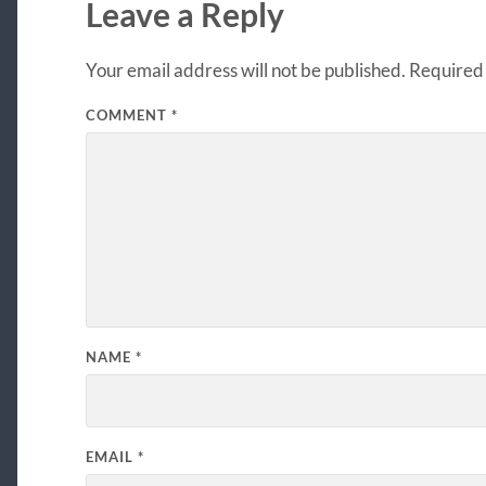
Leave a Reply
Your email address will not be published.
Required 
COMMENT
*
NAME
*
EMAIL
*