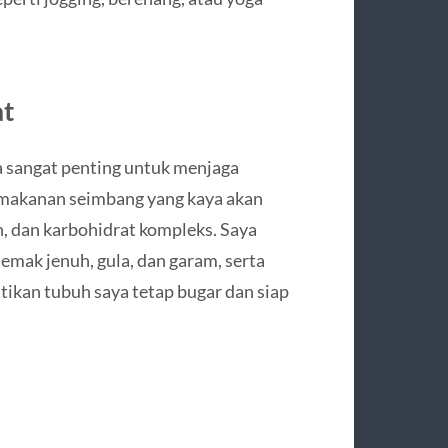
at
uga sangat penting untuk menjaga
makanan seimbang yang kaya akan
n, dan karbohidrat kompleks. Saya
mak jenuh, gula, dan garam, serta
kan tubuh saya tetap bugar dan siap