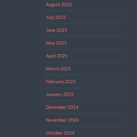
August 2025
July 2025
June 2025
May 2025
April 2025
March 2025
February 2025
January 2025
December 2024
November 2024
October 2024