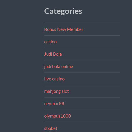
Categories
Bonus New Member
casino
Judi Bola
judi bola online
live casino
mahjong slot
neymar88
olympus1000
sbobet