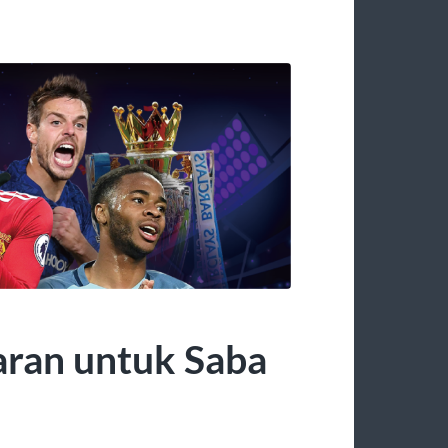
ran untuk Saba