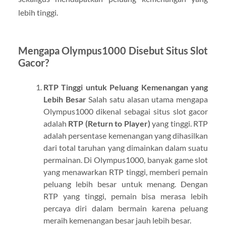
lebih tinggi.
Mengapa Olympus1000 Disebut Situs Slot
Gacor?
RTP Tinggi untuk Peluang Kemenangan yang
Lebih Besar
Salah satu alasan utama mengapa
Olympus1000 dikenal sebagai situs slot gacor
adalah
RTP (Return to Player)
yang tinggi. RTP
adalah persentase kemenangan yang dihasilkan
dari total taruhan yang dimainkan dalam suatu
permainan. Di Olympus1000, banyak game slot
yang menawarkan RTP tinggi, memberi pemain
peluang lebih besar untuk menang. Dengan
RTP yang tinggi, pemain bisa merasa lebih
percaya diri dalam bermain karena peluang
meraih kemenangan besar jauh lebih besar.