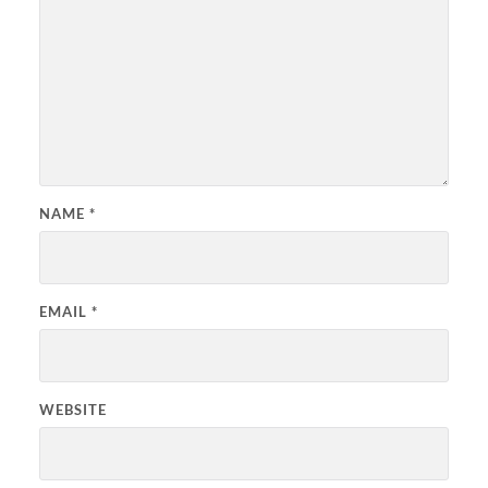
NAME
*
EMAIL
*
WEBSITE