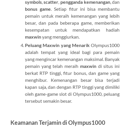
symbols
,
scatter
,
pengganda kemenangan
, dan
bonus game
. Setiap fitur ini bisa membantu
pemain untuk meraih kemenangan yang lebih
besar, dan pada beberapa game, memberikan
kesempatan untuk mendapatkan hadiah
maxwin
yang menggiurkan.
Peluang Maxwin yang Menarik
Olympus1000
adalah tempat yang ideal bagi para pemain
yang mengincar kemenangan maksimal. Banyak
pemain yang telah meraih
maxwin
di situs ini
berkat RTP tinggi, fitur bonus, dan game yang
menghibur. Kemenangan besar bisa terjadi
kapan saja, dan dengan RTP tinggi yang dimiliki
oleh game-game slot di Olympus1000, peluang
tersebut semakin besar.
Keamanan Terjamin di Olympus1000