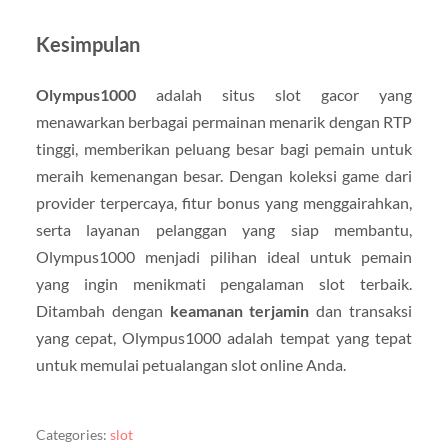
Kesimpulan
Olympus1000
adalah situs slot gacor yang
menawarkan berbagai permainan menarik dengan RTP
tinggi, memberikan peluang besar bagi pemain untuk
meraih kemenangan besar. Dengan koleksi game dari
provider terpercaya, fitur bonus yang menggairahkan,
serta layanan pelanggan yang siap membantu,
Olympus1000 menjadi pilihan ideal untuk pemain
yang ingin menikmati pengalaman slot terbaik.
Ditambah dengan
keamanan terjamin
dan transaksi
yang cepat, Olympus1000 adalah tempat yang tepat
untuk memulai petualangan slot online Anda.
Categories:
slot