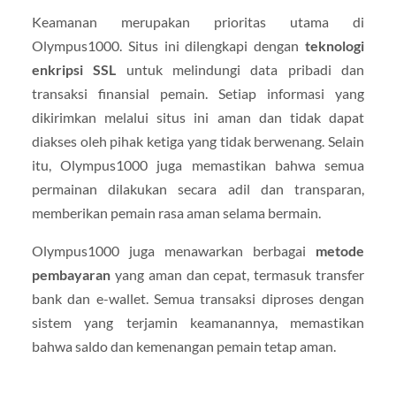
Keamanan merupakan prioritas utama di
Olympus1000. Situs ini dilengkapi dengan
teknologi
enkripsi SSL
untuk melindungi data pribadi dan
transaksi finansial pemain. Setiap informasi yang
dikirimkan melalui situs ini aman dan tidak dapat
diakses oleh pihak ketiga yang tidak berwenang. Selain
itu, Olympus1000 juga memastikan bahwa semua
permainan dilakukan secara adil dan transparan,
memberikan pemain rasa aman selama bermain.
Olympus1000 juga menawarkan berbagai
metode
pembayaran
yang aman dan cepat, termasuk transfer
bank dan e-wallet. Semua transaksi diproses dengan
sistem yang terjamin keamanannya, memastikan
bahwa saldo dan kemenangan pemain tetap aman.