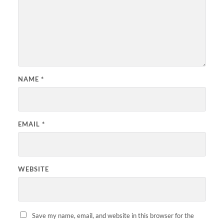
NAME
*
EMAIL
*
WEBSITE
Save my name, email, and website in this browser for the